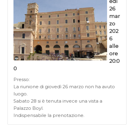
edì
26
mar
zo
202
6
alle
ore
20:0
0
Presso:
La riunione di giovedì 26 marzo non ha avuto
luogo.
Sabato 28 si è tenuta invece una vista a
Palazzo Boyl.
Indispensabile la prenotazione.