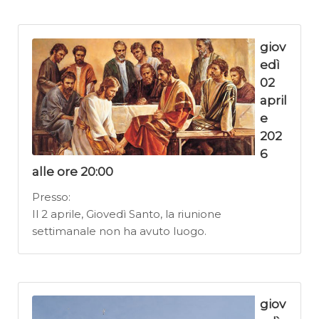
giov
edì
02
april
e
202
6
alle ore 20:00
Presso:
Il 2 aprile, Giovedì Santo, la riunione
settimanale non ha avuto luogo.
giov